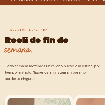
UCATÁN
·
#ROOLIFAN
·
PAN, MIGAJAS Y CORAZÓN
·
EL 
EDICIÓN LIMITADA
Rooli de fin de
semana.
Cada semana metemos un relleno nuevo a la vitrina, por
tiempo limitado. Síguenos en Instagram para no
perderte ninguno.