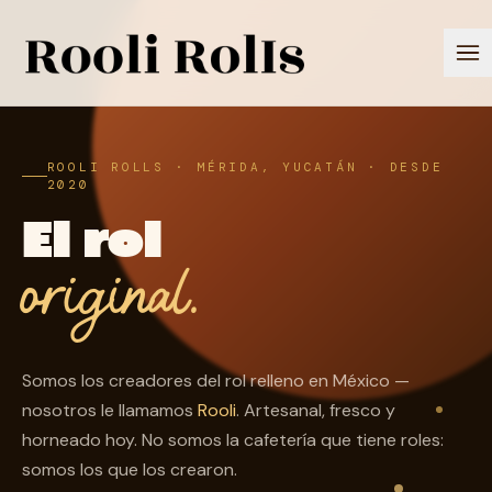
Saltar al contenido
ROOLI ROLLS · MÉRIDA, YUCATÁN · DESDE
2020
El rol
original.
Somos los creadores del rol relleno en México —
nosotros le llamamos
Rooli
. Artesanal, fresco y
horneado hoy. No somos la cafetería que tiene roles:
somos los que los crearon.